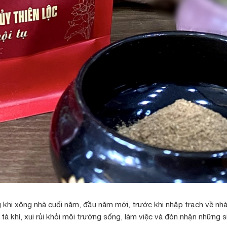
hi xông nhà cuối năm, đầu năm mới, trước khi nhập trạch về nhà
à khí, xui rủi khỏi môi trường sống, làm việc và đón nhận những sin