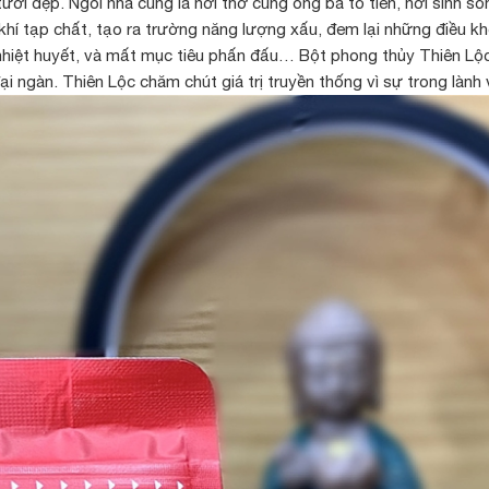
i đẹp. Ngôi nhà cũng là nơi thờ cúng ông bà tổ tiên, nơi sinh sốn
í tạp chất, tạo ra trường năng lượng xấu, đem lại những điều khôn
nhiệt huyết, và mất mục tiêu phấn đấu… Bột phong thủy Thiên Lộc
 ngàn. Thiên Lộc chăm chút giá trị truyền thống vì sự trong lành