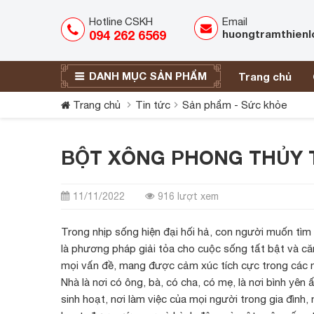
Hotline CSKH
Email
094 262 6569
huongtramthien
DANH MỤC SẢN PHẨM
Trang chủ
Trang chủ
Tin tức
Sản phẩm - Sức khỏe
BỘT XÔNG PHONG THỦY T
11/11/2022
916 lượt xem
Trong nhịp sống hiện đại hối hả, con người muốn tìm về
là phương pháp giải tỏa cho cuộc sống tất bật và căn
mọi vấn đề, mang được cảm xúc tích cực trong các 
Nhà là nơi có ông, bà, có cha, có mẹ, là nơi bình yên
sinh hoạt, nơi làm việc của mọi người trong gia đình