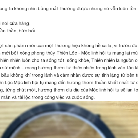
úng ta không nhìn bằng mắt thường được nhưng nó vẫn luôn tồn t
 nơi cửa hàng.
n thần, bức bối .....
 một sản phẩm mới của một thương hiệu không hề xa lạ, vì trước 
mới bột xông phong thủy Thiên Lộc - Mộc linh hội tụ mang lại mùi
thiên nhiên luôn cho ta sống tốt, sống khỏe, Thiên nhiên là nguồn c
ện sứ mệnh – mang hương thơm từ thiên nhiên trong lành vào tận kh
ở bầu không khí trong lành và cảm nhận được sự tĩnh lặng từ bên
n Lộc Mộc linh hội tụ mang đến hương thơm thuần khiết nhất từ c
, từng chút một, hương thơm dìu dịu của Mộc linh hội tụ sẽ lan t
ay mắn và tài lộc trong công việc và cuộc sống.