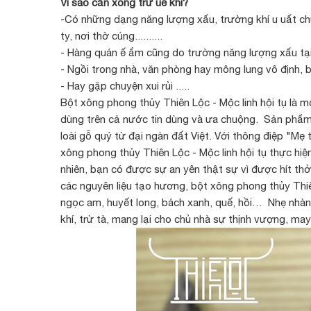
Vì sao cần xông trừ uế khí?
-Có những dạng năng lượng xấu, trường khí u uất ch
ty, nơi thờ cúng..........
- Hàng quán ế ẩm cũng do trường năng lượng xấu tại
- Ngồi trong nhà, văn phòng hay mông lung vô định, bầ
- Hay gặp chuyện xui rủi .....
Bột xông phong thủy Thiên Lộc - Mộc linh hội tụ là
dùng trên cả nước tin dùng và ưa chuộng. Sản phẩm 
loài gỗ quý từ đại ngàn đất Việt. Với thông điệp "Mẹ 
xông phong thủy Thiên Lộc - Mộc linh hội tụ thực hi
nhiên, bạn có được sự an yên thật sự vì được hít th
các nguyên liệu tạo hương, bột xông phong thủy Thiê
ngọc am, huyết long, bách xanh, quế, hồi… Nhẹ nhàng
khí, trừ tà, mang lại cho chủ nhà sự thịnh vượng, m