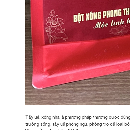
Tẩy uế, xông nhà là phương pháp thường được dùng k
trường sống, tẩy uế phòng ngủ, phòng trọ để loại bỏ t