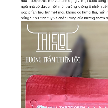
hoạt, được ước mơ và hành động vì một cuộc sống tươ
ngôi nhà có được một môi trường không ô nhiễm uế kh
góp phần tiêu trừ mệt mỏi, không có hứng thú, mất 
sống từ sự tinh tuý và chất lượng của hương thơm đại