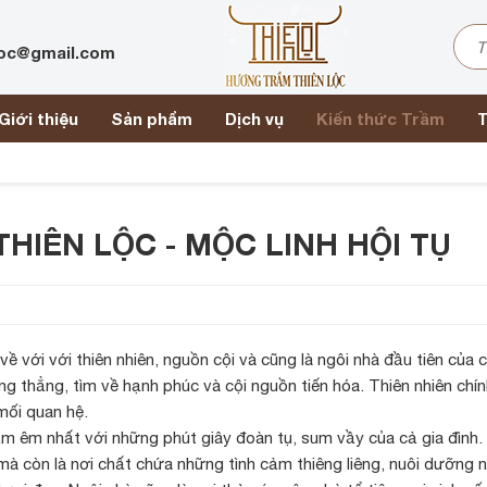
loc@gmail.com
Giới thiệu
Sản phẩm
Dịch vụ
Kiến thức Trầm
T
HIÊN LỘC - MỘC LINH HỘI TỤ
 với với thiên nhiên, nguồn cội và cũng là ngôi nhà đầu tiên của ch
g thẳng, tìm về hạnh phúc và cội nguồn tiến hóa. Thiên nhiên chính
mối quan hệ.
 ấm êm nhất với những phút giây đoàn tụ, sum vầy của cả gia đình. 
, mà còn là nơi chất chứa những tình cảm thiêng liêng, nuôi dưỡng