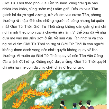
Giới Tử Thôi theo phò vua Tần 19 năm, cùng trải qua bao
nhiêu khó khăn, cùng “nếm mật nằm gai”. Đến khi vua Tần
giành lại được ngôi vương, trở về làm vua nước Tấn, phong
thưởng rất hậu hĩnh cho những người có công nhưng lại quên
mất Giới Tử Thôi. Giới Tử Thôi cũng không oán giận gì mà chỉ
nghĩ mình theo phò vua là chuyện nên làm. Vì thế ông đã về nhà
đưa mẹ vào núi Điền Sơn ở ẩn. Về sau vua Tần nhớ ra và cho
người đi tìm Giới Tử Thôi nhưng vì Giới Tử Thôi là con người
không tham danh vọng nên nhất quyết không quay về lĩnh
thưởng. Vì muốn ép Giới Tử Thôi quay về nên Tấn Văn Công
đã ra lệnh đốt rừng. Không ngờ được rằng, Giới Tử Thôi quyết
chí nên hai mẹ con đã chịu chết cháy ở trong rừng.