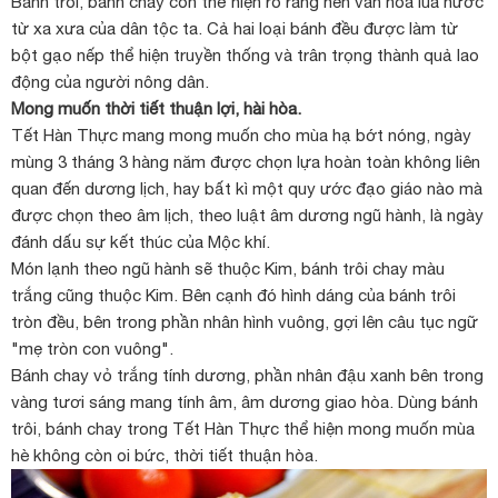
Bánh trôi, bánh chay còn thể hiện rõ ràng nền văn hóa lúa nước
từ xa xưa của dân tộc ta. Cả hai loại bánh đều được làm từ
bột gạo nếp thể hiện truyền thống và trân trọng thành quả lao
động của người nông dân.
Mong muốn thời tiết thuận lợi, hài hòa.
Tết Hàn Thực mang mong muốn cho mùa hạ bớt nóng, ngày
mùng 3 tháng 3 hàng năm được chọn lựa hoàn toàn không liên
quan đến dương lịch, hay bất kì một quy ước đạo giáo nào mà
được chọn theo âm lịch, theo luật âm dương ngũ hành, là ngày
đánh dấu sự kết thúc của Mộc khí.
Món lạnh theo ngũ hành sẽ thuộc Kim, bánh trôi chay màu
trắng cũng thuộc Kim. Bên cạnh đó hình dáng của bánh trôi
tròn đều, bên trong phần nhân hình vuông, gợi lên câu tục ngữ
"mẹ tròn con vuông".
Bánh chay vỏ trắng tính dương, phần nhân đậu xanh bên trong
vàng tươi sáng mang tính âm, âm dương giao hòa. Dùng bánh
trôi, bánh chay trong Tết Hàn Thực thể hiện mong muốn mùa
hè không còn oi bức, thời tiết thuận hòa.