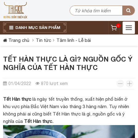
0
DANH MỤC SẢN PHẨM
Trang chủ
Tin tức
Tâm linh - Lễ bái
TẾT HÀN THỰC LÀ GÌ? NGUỒN GỐC Ý
NGHĨA CỦA TẾT HÀN THỰC
01/04/2022
870 lượt xem
Tết Hàn thực
là ngày tết truyền thống, xuất hiện phổ biến ở
khu vực phía Bắc Việt Nam vào tháng 3 hàng năm. Tuy nhiên
không phải ai cũng biết Tết Hàn thực là gì, nguồn gốc và ý
nghĩa của
Tết Hàn thực.