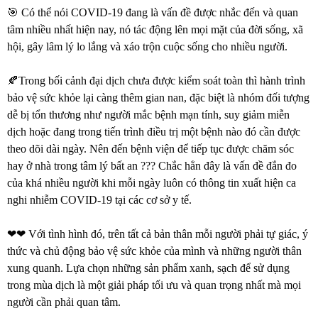
🎯
Có thể nói COVID-19 đang là vấn đề được nhắc đến và quan
tâm nhiều nhất hiện nay, nó tác động lên mọi mặt của đời sống, xã
hội, gây lâm lý lo lắng và xáo trộn cuộc sống cho nhiều người.
🍂
Trong bối cảnh đại dịch chưa được kiểm soát toàn thì hành trình
bảo vệ sức khỏe lại càng thêm gian nan, đặc biệt là nhóm đối tượng
dễ bị tổn thương như người mắc bệnh mạn tính, suy giảm miễn
dịch hoặc đang trong tiến trình điều trị một bệnh nào đó cần được
theo dõi dài ngày. Nên đến bệnh viện để tiếp tục được chăm sóc
hay ở nhà trong tâm lý bất an ??? Chắc hẳn đây là vấn đề đắn đo
của khá nhiều người khi mỗi ngày luôn có thông tin xuất hiện ca
nghi nhiễm COVID-19 tại các cơ sở y tế.
❤❤
Với tình hình đó, trên tất cả bản thân mỗi người phải tự giác, ý
thức và chủ động bảo vệ sức khỏe của mình và những người thân
xung quanh. Lựa chọn những sản phẩm xanh, sạch để sử dụng
trong mùa dịch là một giải pháp tối ưu và quan trọng nhất mà mọi
người cần phải quan tâm.