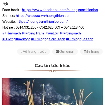
uyền.
Nội.
Face book :
https://www.facebook.com/huongtramthienloc
https://shopee.vn/huongthienloc
Shopee:
https://huongtramthienloc.com/
Website:
Hotline : 0914.931.266 - 0942.626.569 – 0948.118.406
#Trầmsạch
#HươngTrầmThiênLộc
#Hươngsạch
#Hươngthảomộc
#Hươngngảicứusạch
#Hươngquếsạch
Về trang trước
Gửi email
In trang
Các tin tức khác