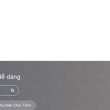
dễ dàng
hụ Kiện Chơi Trầm