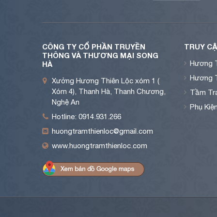
CÔNG TY CỔ PHẦN TRUYỀN
TRUY CẬ
THÔNG VÀ THƯƠNG MẠI SONG
Hương 
HÀ
Hương 
Xưởng Hương Thiên Lộc xóm 1 (
Xóm 4), Thanh Hà, Thanh Chương,
Tầm Tra
Nghệ An
Phụ Kiệ
Hotline: 0914.931.266
huongtramthienloc@gmail.com
www.huongtramthienloc.com