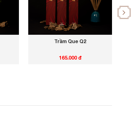
Trầm Que Q2
Hư
165.000 đ