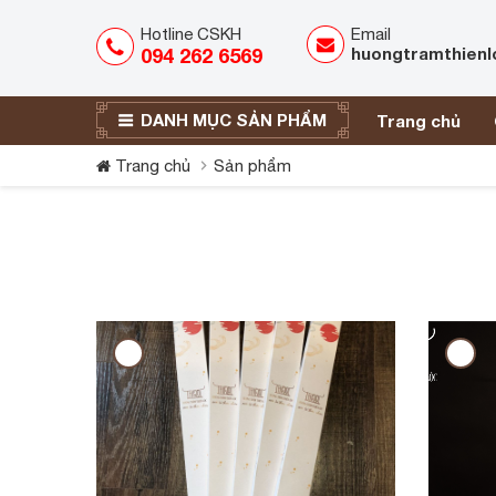
Hotline CSKH
Email
094 262 6569
huongtramthien
DANH MỤC SẢN PHẨM
Trang chủ
Trang chủ
Sản phẩm