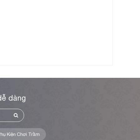
dễ dàng
hụ Kiện Chơi Trầm