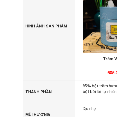
HÌNH ẢNH SẢN PHẨM
Trầm V
605.
85% bột trầm hươn
bột bời lời tự nhiên
THÀNH PHẦN
Dịu nhẹ
MÙI HƯƠNG