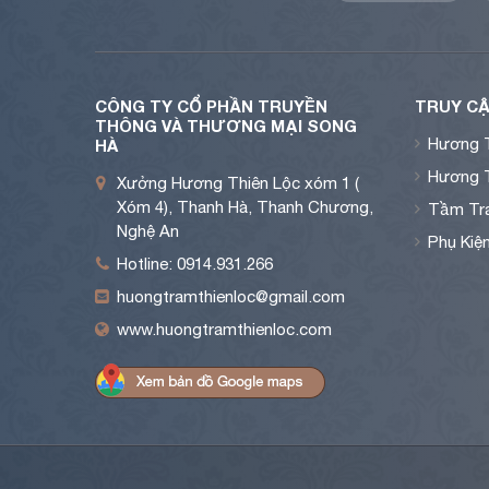
CÔNG TY CỔ PHẦN TRUYỀN
TRUY CẬ
THÔNG VÀ THƯƠNG MẠI SONG
Hương 
HÀ
Hương 
Xưởng Hương Thiên Lộc xóm 1 (
Xóm 4), Thanh Hà, Thanh Chương,
Tầm Tra
Nghệ An
Phụ Kiệ
Hotline: 0914.931.266
huongtramthienloc@gmail.com
www.huongtramthienloc.com