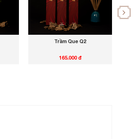
Trầm Que Q2
Hư
165.000 đ