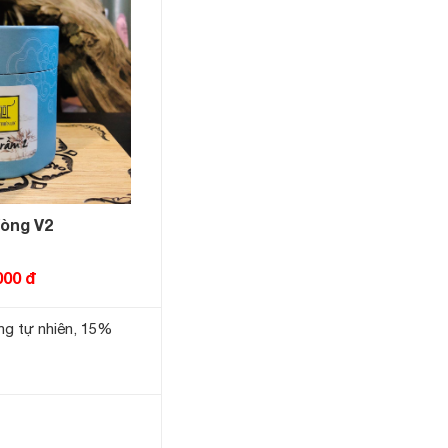
òng V2
000 đ
g tự nhiên, 15%