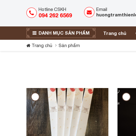
Hotline CSKH
Email
094 262 6569
huongtramthien
DANH MỤC SẢN PHẨM
Trang chủ
Trang chủ
Sản phẩm